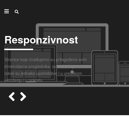
Responzivnost
Stranice koje izrađujemo su prilagođene svim
dimenzijama preglednika, svim uređajima i kao
takve su jednako upotrebljive i u uredskom
okruženju i u pokretu