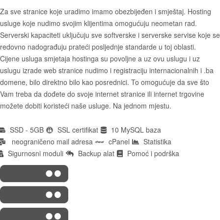
Za sve stranice koje uradimo imamo obezbijeđen i smještaj. Hosting
usluge koje nudimo svojim klijentima omogućuju neometan rad.
Serverski kapaciteti uključuju sve softverske i serverske servise koje se
redovno nadograđuju prateći posljednje standarde u toj oblasti.
Cijene usluga smjetaja hostinga su povoljne a uz ovu uslugu i uz
uslugu izrade web stranice nudimo i registraciju internacionalnih i .ba
domene, bilo direktno bilo kao posrednici. To omogućuje da sve što
Vam treba da dođete do svoje internet stranice ili internet trgovine
možete dobiti koristeći naše usluge. Na jednom mjestu.
SSD - 5GB
SSL certifikat
10 MySQL baza
neograničeno mail adresa
cPanel
Statistika
Sigurnosni moduli
Backup alat
Pomoć i podrška