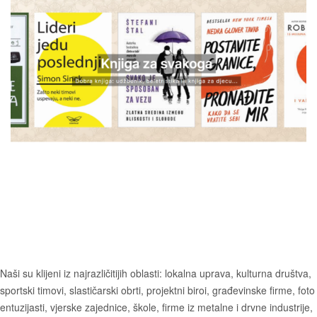
Naši su klijeni iz najrazličitijih oblasti: lokalna uprava, kulturna društva,
sportski timovi, slastičarski obrti, projektni biroi, građevinske firme, foto
entuzijasti, vjerske zajednice, škole, firme iz metalne i drvne industrije,