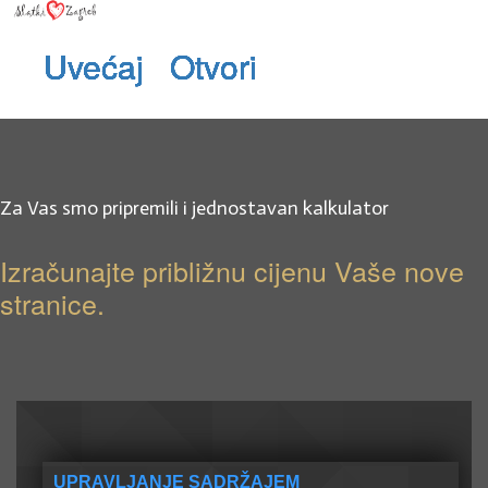
Uvećaj
Uvećaj
Uvećaj
Uvećaj
Uvećaj
Uvećaj
Uvećaj
Uvećaj
Uvećaj
Otvori
Otvori
Otvori
Otvori
Otvori
Otvori
Otvori
Otvori
Otvori
Za Vas smo pripremili i jednostavan kalkulator
Izračunajte približnu cijenu Vaše nove
stranice.